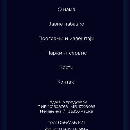
O нама
Јавне набавке
Програми и извештаји
Паркинг сервис
Вести
Контакт
Подаци о предузећу
ПИБ: 101608768 | МБ: 17229095
Немањина 1/II, 36350 Рашка
тел: 036/736 671
факс: 036/736-986