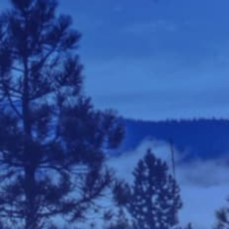
е-маил:
puteviraska@gmail.com
Телефон:
036/736 671