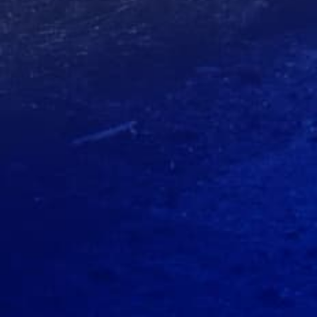
Име
Телефон
е-маил
Оставите нам поруку