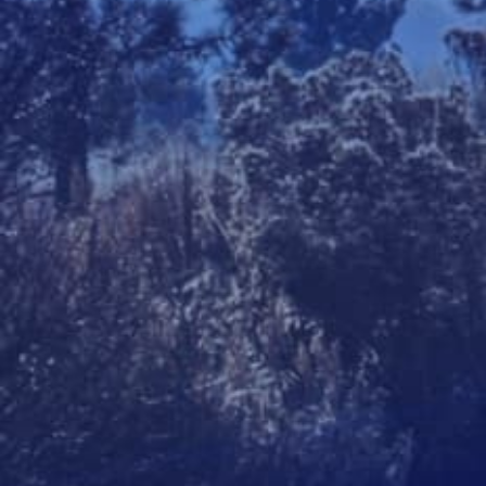
Подаци о предузећу:
ПИБ: 101608768 | МБ: 17229095
Лице задужено за заштиту података о
личности:
Мирко Шћеловић