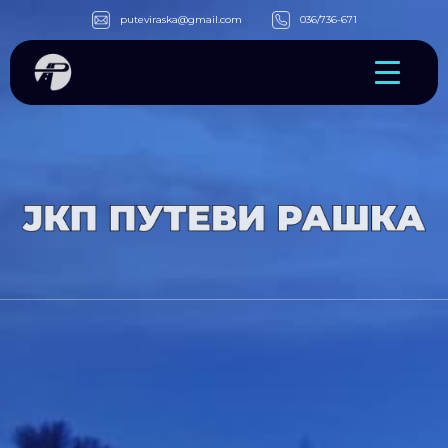
puteviraska@gmail.com
036/736-671