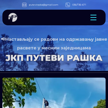
puteviraska@gmail.com
036/736-671
📢Настављају се радови на одржавању јавне
расвете у месним заједницама