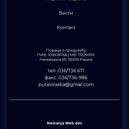
Вести
Контакт
Подаци о предузећу
ПИБ: 101608768 | МБ: 17229095
Немањина 1/II, 36350 Рашка
тел: 036/736 671
факс: 036/736-986
puteviraska@gmail.com
© Copyright@ 2024 | Сва права задржана | ЈКП Путеви Рашка |
Nemanja Web dev