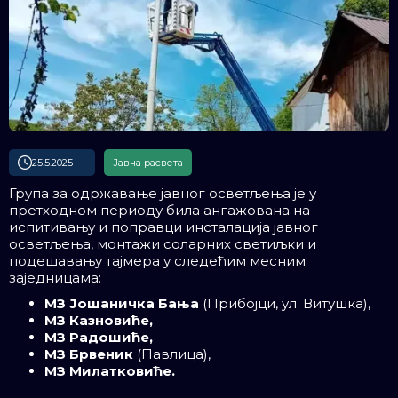
25.5.2025
Јавна расвета
Група за одржавање јавног осветљења је у
претходном периоду била ангажована на
испитивању и поправци инсталација јавног
осветљења, монтажи соларних светиљки и
подешавању тајмера у следећим месним
заједницама:
МЗ Јошаничка Бања
(Прибојци, ул. Витушка),
МЗ Казновиће,
МЗ Радошиће,
МЗ Брвеник
(Павлица),
МЗ Милатковиће.